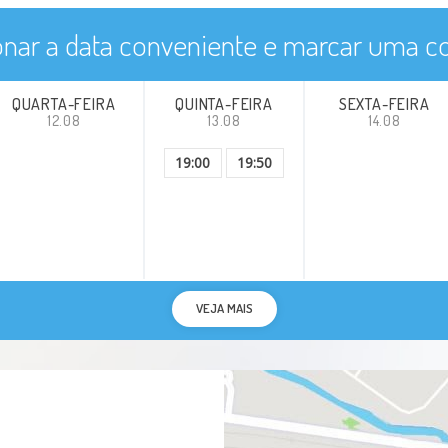
Tratamento com insulina
onar a data conveniente e marcar uma co
Emagrecimento - método Pronokal
QUARTA-FEIRA
QUINTA-FEIRA
SEXTA-FEIRA
Hipotireoidismo gestacional
12.08
13.08
14.08
19:00
19:50
VEJA MAIS