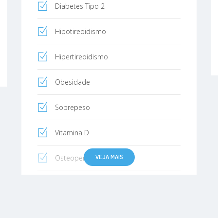
Diabetes Tipo 2
Hipotireoidismo
Hipertireoidismo
Obesidade
Sobrepeso
Vitamina D
VEJA MAIS
Osteopenia
Emagrecimento
Doenças da glândula tireoide